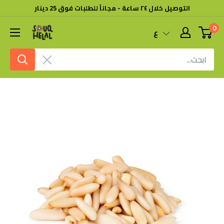
خطى
التوصيل خلال ٢٤ ساعة - مجاناً للطلبات فوق 25 دينار
لى
0
سوق
ع
لمحتوى
هلال
امسح