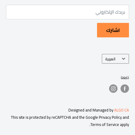
المنتجات المختارة عالية الجودة بأسعار منخفضة لا تقبل المنافسة،
شروط الخدمة
وكل ذلك تحت سقف واحد.
بريدك الإلكتروني
كجزء من استراتيجيتنا للنمو، وسعت سوق هلال شبكتها من خلال
اشترك
إدراج مجموعة انتقائية مع حلول توصيل من طرف ثالث مثل
Deliveroo و Talabat Mart و Mashkour.
اللغة
العربية
تابعنا
Designed and Managed by
ALGO CA
This site is protected by reCAPTCHA and the Google
Privacy Policy
and
Terms of Service
apply.