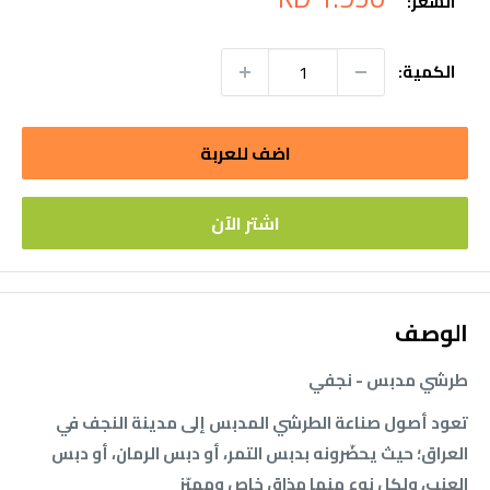
السعر:
التخفيض
الكمية:
اضف للعربة
اشتر الآن
الوصف
طرشي مدبس - نجفي
تعود أصول صناعة الطرشي المدبس إلى مدينة النجف في
العراق؛ حيث يحضّرونه بدبس التمر، أو دبس الرمان، أو دبس
العنب، ولكل نوع منها مذاق خاص ومميّز