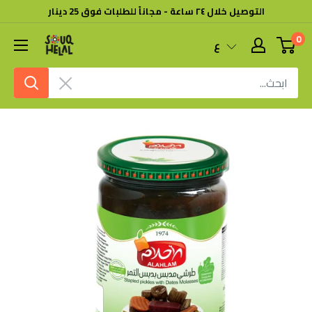
خطى
التوصيل خلال ٢٤ ساعة - مجاناً للطلبات فوق 25 دينار
لى
0
سوق
ع
لمحتوى
هلال
امسح