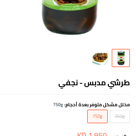
طرشي مدبس - نجفي
مخلل مشكل متوفر بعدة أحجام:
750g
750g
350g
سعر
1.950 KD