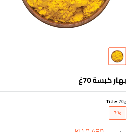
بهار كبسة 70غ
Title:
70g
70g
سعر
0.480 KD