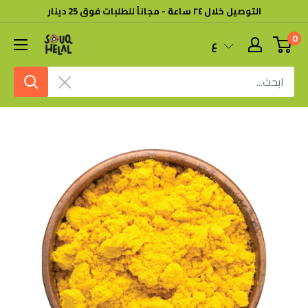
خطى
التوصيل خلال ٢٤ ساعة - مجاناً للطلبات فوق 25 دينار
لى
0
سوق
ع
لمحتوى
هلال
امسح