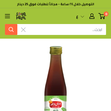
خطى
التوصيل خلال ٢٤ ساعة - مجاناً للطلبات فوق 25 دينار
لى
0
سوق
ع
لمحتوى
هلال
امسح