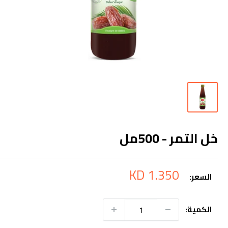
خل التمر - 500مل
سعر
1.350 KD
السعر:
التخفيض
الكمية: