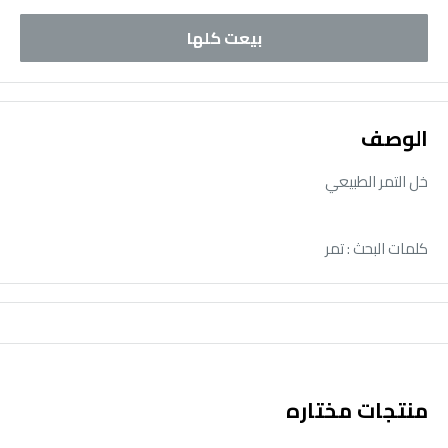
بيعت كلها
الوصف
خل التمر الطبيعي
كلمات البحث : تمر
منتجات مختاره