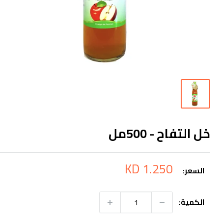
خل التفاح - 500مل
سعر
1.250 KD
السعر:
التخفيض
الكمية: