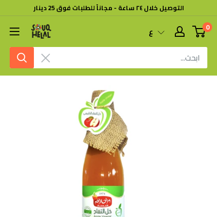
خطى
التوصيل خلال ٢٤ ساعة - مجاناً للطلبات فوق 25 دينار
لى
0
سوق
ع
لمحتوى
هلال
امسح