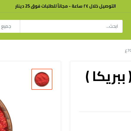
التوصيل خلال ٢٤ ساعة - مجاناً للطلبات فوق 25 دينار
جميع ا
ببريكا )