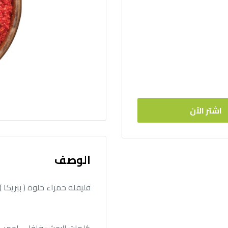
اشتر الآن
الوصف
فليفلة حمراء حلوة ( ببريكا )