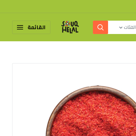
سوق
لفئات
القائمة
هلال