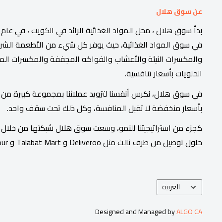
عن سوق هلال
في سوق المواد الغذائية، حيث يوفر كل شيء من الأطعمة الشرقية
والمكسرات النيئة والأعشاب والفواكه المجففة والمكسرات الم
الحلويات بأسعار تنافسية.
في سوق هلال، نكرس أنفسنا لتزويد عملائنا بمجموعة كبيرة من ال
بأسعار منخفضة لا تقبل المنافسة، وكل ذلك تحت سقف واحد.
كجزء من استراتيجيتنا للنمو، وسعت سوق هلال شبكتها من خلال إ
حلول توصيل من طرف ثالث مثل Deliveroo و Talabat Mart و Mashkour.
اللغة
العربية
Designed and Managed by
ALGO CA