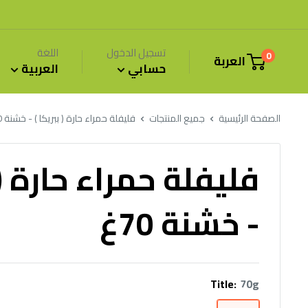
خطى
لى
لمحتوى
تسجيل الدخول
اللغة
0
العربة
حسابي
العربية
الصفحة الرئيسية
جميع المنتجات
فليفلة حمراء حارة ( ببريكا ) - خشنة 70غ
فليفلة حمراء حارة ( 
- خشنة 70غ
Title:
70g