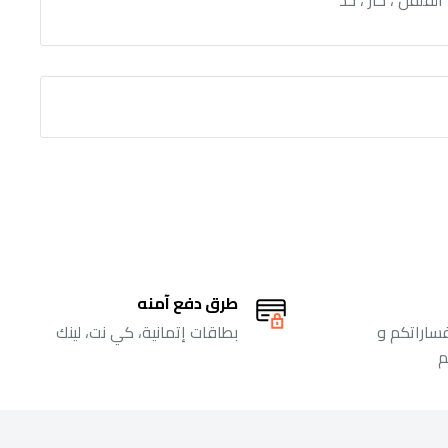
الفلفل ، حار ، حد
طرق دفع آمنه
فساراتكم و
بطاقات إتمانية، كي نت، لينك
م