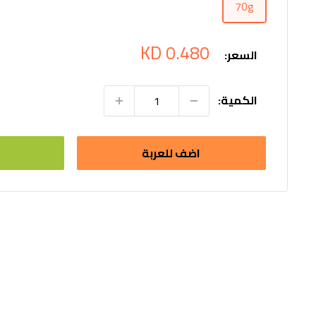
70g
سعر
0.480 KD
السعر:
التخفيض
الكمية:
اضف للعربة