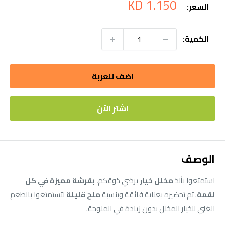
سعر
1.150 KD
السعر:
التخفيض
الكمية:
اضف للعربة
اشتر الآن
الوصف
استمتعوا بألذ
مخلل خيار
يرضي ذوقكم،
بقرشة مميزة في كل
لقمة
. تم تحضيره بعناية فائقة وبنسبة
ملح قليلة
لتستمتعوا بالطعم
الغني للخيار المخلل بدون زيادة في الملوحة.