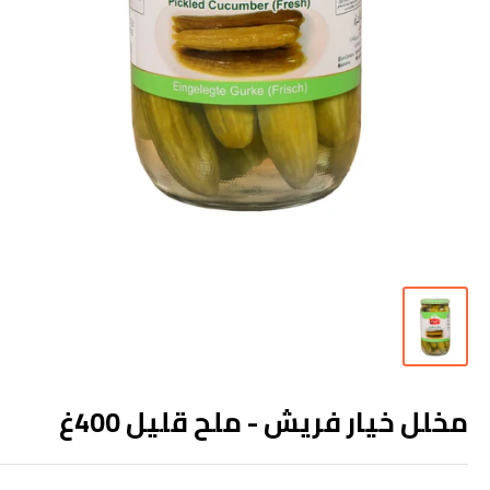
مخلل خيار فريش - ملح قليل 400غ