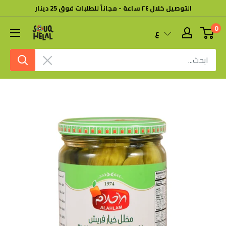
خطى
التوصيل خلال ٢٤ ساعة - مجاناً للطلبات فوق 25 دينار
لى
0
سوق
ع
لمحتوى
هلال
امسح