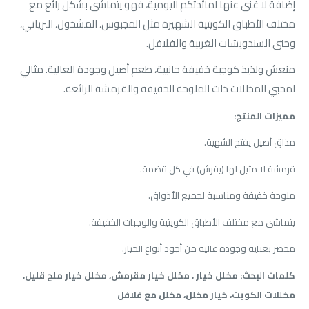
إضافة لا غنى عنها لمائدتكم اليومية، فهو يتماشى بشكل رائع مع
مختلف الأطباق الكويتية الشهيرة مثل المجبوس، المشخول، البرياني،
وحتى السندويشات الغربية والفلافل.
منعش ولذيذ كوجبة خفيفة جانبية، طعم أصيل وجودة العالية. مثالي
لمحبي المخللات ذات الملوحة الخفيفة والقرمشة الرائعة.
مميزات المنتج:
مذاق أصيل يفتح الشهية.
قرمشة لا مثيل لها (يقرش) في كل قضمة.
ملوحة خفيفة ومناسبة لجميع الأذواق.
يتماشى مع مختلف الأطباق الكويتية والوجبات الخفيفة.
محضر بعناية وجودة عالية من أجود أنواع الخيار.
كلمات البحث: مخلل خيار ، مخلل خيار مقرمش، مخلل خيار ملح قليل،
مخللات الكويت، خيار مخلل، مخلل مع فلافل